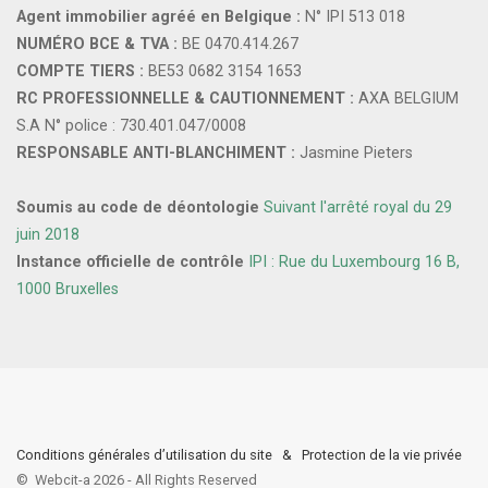
Agent immobilier agréé en Belgique :
N° IPI 513 018
NUMÉRO BCE & TVA :
BE 0470.414.267
COMPTE TIERS :
BE53 0682 3154 1653
RC PROFESSIONNELLE & CAUTIONNEMENT :
AXA BELGIUM
S.A N° police : 730.401.047/0008
RESPONSABLE ANTI-BLANCHIMENT :
Jasmine Pieters
Soumis au code de déontologie
Suivant l'arrêté royal du 29
juin 2018
Instance officielle de contrôle
IPI : Rue du Luxembourg 16 B,
1000 Bruxelles
Conditions générales d’utilisation du site
&
Protection de la vie privée
©
Webcit-a
2026
-
All Rights Reserved