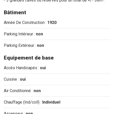
- 3 grandes caves ou réserves pour un total de +/- 38m².
Bâtiment
Année De Construction :
1920
Parking Intérieur :
non
Parking Extérieur :
non
Equipement de base
Accès Handicapés :
oui
Cuisine :
oui
Air Conditionné :
non
Chauffage (Ind/coll) :
Individuel
Ascenseur :
non